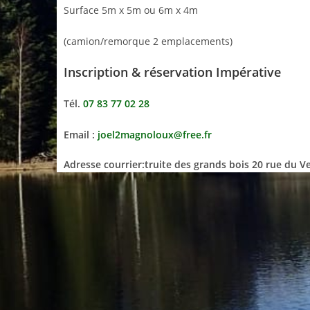
Surface 5m x 5m ou 6m x 4m
(camion/remorque 2 emplacements)
Inscription & réservation Impérative
Tél.
07 83 77 02 28
Email :
joel2magnoloux@free.fr
Adresse courrier:truite des grands bois 20 rue du 