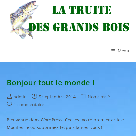
Skip
to
content
Menu
Bonjour tout le monde !
Auteur/autrice
Publication
Post
admin
5 septembre 2014
Non classé
de
publiée :
category:
Commentaires
1 commentaire
la
de
publication :
la
Bienvenue dans WordPress. Ceci est votre premier article.
publication :
Modifiez-le ou supprimez-le, puis lancez-vous !